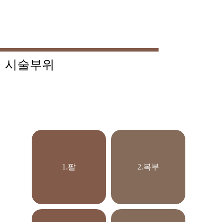
시술부위
1.팔
2.복부