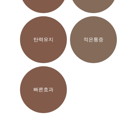
탄력유지
적은통증
빠른효과