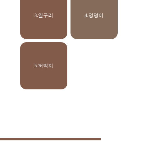
3.옆구리
4.엉덩이
5.허벅지