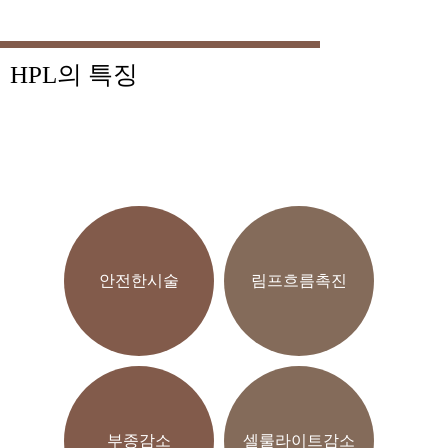
HPL의 특징
안전한시술
림프흐름촉진
부종감소
셀룰라이트감소