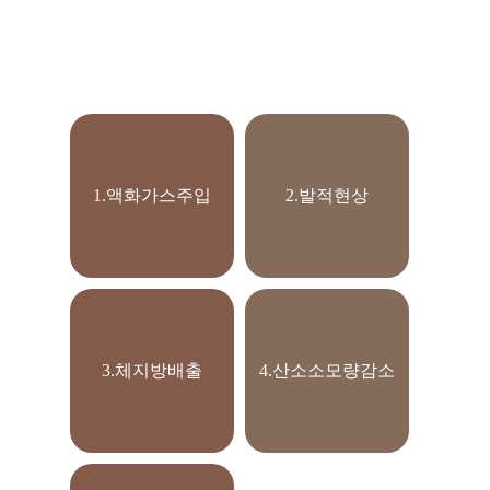
1.액화가스주입
2.발적현상
3.체지방배출
4.산소소모량감소